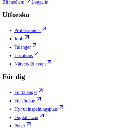
Bli medlem
Logga in
Utforska
Professionella
Jobb
Talanger
Locations
Nätverk & event
För dig
För talanger
För företag
Hyr ut inspelningsplats
Digital Twin
Priser