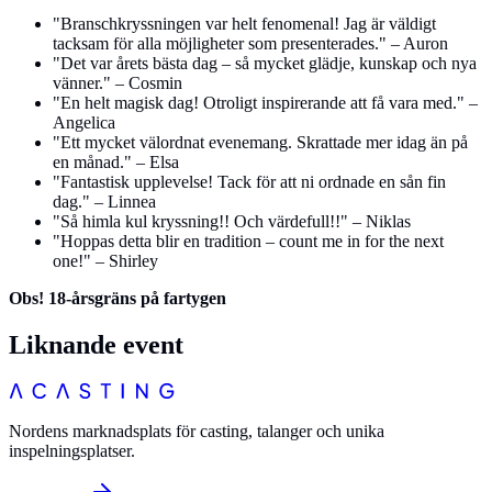
"Branschkryssningen var helt fenomenal! Jag är väldigt
tacksam för alla möjligheter som presenterades." – Auron
"Det var årets bästa dag – så mycket glädje, kunskap och nya
vänner." – Cosmin
"En helt magisk dag! Otroligt inspirerande att få vara med." –
Angelica
"Ett mycket välordnat evenemang. Skrattade mer idag än på
en månad." – Elsa
"Fantastisk upplevelse! Tack för att ni ordnade en sån fin
dag." – Linnea
"Så himla kul kryssning!! Och värdefull!!" – Niklas
"Hoppas detta blir en tradition – count me in for the next
one!" – Shirley
Obs! 18-årsgräns på fartygen
Liknande event
Nordens marknadsplats för casting, talanger och unika
inspelningsplatser.