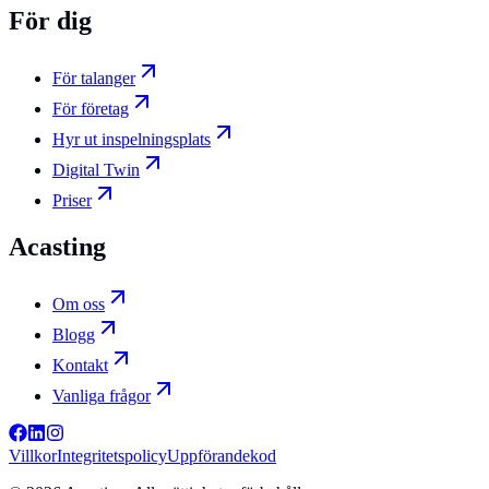
För dig
För talanger
För företag
Hyr ut inspelningsplats
Digital Twin
Priser
Acasting
Om oss
Blogg
Kontakt
Vanliga frågor
Villkor
Integritetspolicy
Uppförandekod