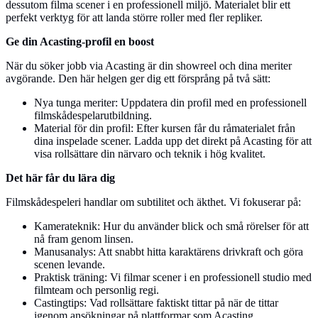
dessutom filma scener i en professionell miljö. Materialet blir ett
perfekt verktyg för att landa större roller med fler repliker.
Ge din Acasting-profil en boost
När du söker jobb via Acasting är din showreel och dina meriter
avgörande. Den här helgen ger dig ett försprång på två sätt:
Nya tunga meriter: Uppdatera din profil med en professionell
filmskådespelarutbildning.
Material för din profil: Efter kursen får du råmaterialet från
dina inspelade scener. Ladda upp det direkt på Acasting för att
visa rollsättare din närvaro och teknik i hög kvalitet.
Det här får du lära dig
Filmskådespeleri handlar om subtilitet och äkthet. Vi fokuserar på:
Kamerateknik: Hur du använder blick och små rörelser för att
nå fram genom linsen.
Manusanalys: Att snabbt hitta karaktärens drivkraft och göra
scenen levande.
Praktisk träning: Vi filmar scener i en professionell studio med
filmteam och personlig regi.
Castingtips: Vad rollsättare faktiskt tittar på när de tittar
igenom ansökningar på plattformar som Acasting.