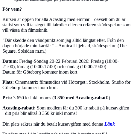
För vem?
Kursen är öppen för alla Acasting-medlemmar – oavsett om du är
statist som vill ta steget till talroller eller en erfaren skådespelare som
vill vässa din filmteknik.
"Där skedde den vändpunkt som jag alltid längtat efter. Från den
dagen började min karriär." – Annica Liljeblad, skådespelare (The
Square, Solsidan m.m.)
Datum:
Fredag-Söndag 20-22 Februari 2026: Fredag (18:00-
21:00), lördag (10:00-17:00) och söndag (10:00-19:00)
Datum för Göteborg kommer inom kort
Plats:
Cinemantrix filmstudios vid Hötorget i Stockholm. Studio för
Göteborg kommer inom kort.
Pris:
3 650 kr inkl. moms (
3 350 med Acasting-rabatt!
)
Acasting-rabatt:
Som medlem får du 300 kr rabatt på kursavgiften
- ditt pris blir alltså 3 350 kr inkl moms!
Din plats säkras när du betalt kursavgiften med denna
Länk