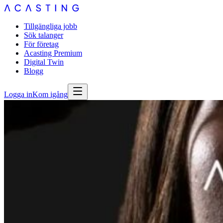
Tillgängliga jobb
Sök talanger
För företag
Acasting Premium
Digital Twin
Blogg
Logga in
Kom igång