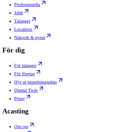
Professionella
Jobb
Talanger
Locations
Nätverk & event
För dig
För talanger
För företag
Hyr ut inspelningsplats
Digital Twin
Priser
Acasting
Om oss