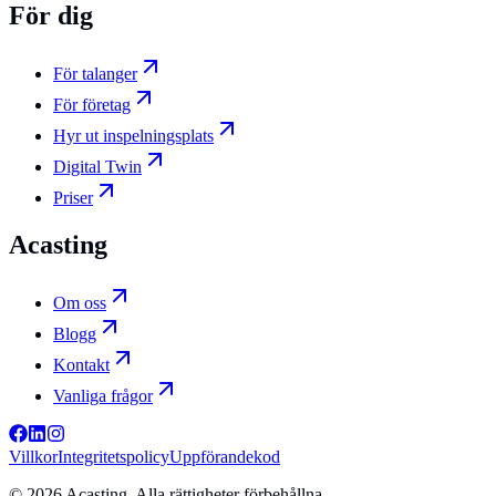
För dig
För talanger
För företag
Hyr ut inspelningsplats
Digital Twin
Priser
Acasting
Om oss
Blogg
Kontakt
Vanliga frågor
Villkor
Integritetspolicy
Uppförandekod
©
2026
Acasting. Alla rättigheter förbehållna.