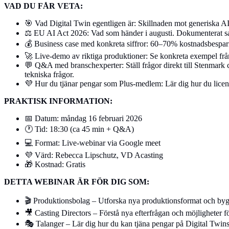
VAD DU FÅR VETA:
🎯 Vad Digital Twin egentligen är: Skillnaden mot generiska AI-av
⚖️ EU AI Act 2026: Vad som händer i augusti. Dokumenterat sa
💰 Business case med konkreta siffror: 60–70% kostnadsbespar
🚀 Live-demo av riktiga produktioner: Se konkreta exempel fr
💬 Q&A med branschexperter: Ställ frågor direkt till Stenmark
tekniska frågor.
💜 Hur du tjänar pengar som Plus-medlem: Lär dig hur du licens
PRAKTISK INFORMATION:
📅 Datum: måndag 16 februari 2026
🕐 Tid: 18:30 (ca 45 min + Q&A)
💻 Format: Live-webinar via Google meet
💜 Värd: Rebecca Lipschutz, VD Acasting
🎁 Kostnad: Gratis
DETTA WEBINAR ÄR FÖR DIG SOM:
🎬 Produktionsbolag – Utforska nya produktionsformat och by
🎥 Casting Directors – Förstå nya efterfrågan och möjligheter fö
🎭 Talanger – Lär dig hur du kan tjäna pengar på Digital Twin