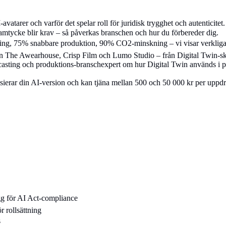
atarer och varför det spelar roll för juridisk trygghet och autenticitet.
mtycke blir krav – så påverkas branschen och hur du förbereder dig.
ing, 75% snabbare produktion, 90% CO2-minskning – vi visar verkliga
ån The Awearhouse, Crisp Film och Lumo Studio – från Digital Twin-ska
 casting och produktions-branschexpert om hur Digital Twin används i 
ierar din AI-version och kan tjäna mellan 500 och 50 000 kr per uppdra
gg för AI Act-compliance
r rollsättning
s