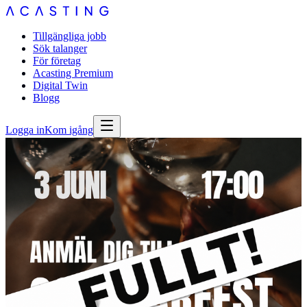
Tillgängliga jobb
Sök talanger
För företag
Acasting Premium
Digital Twin
Blogg
Logga in
Kom igång