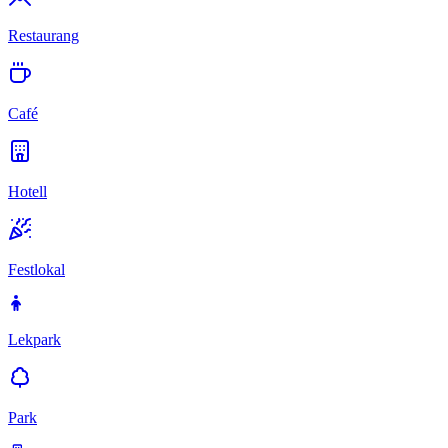
Restaurang
Café
Hotell
Festlokal
Lekpark
Park