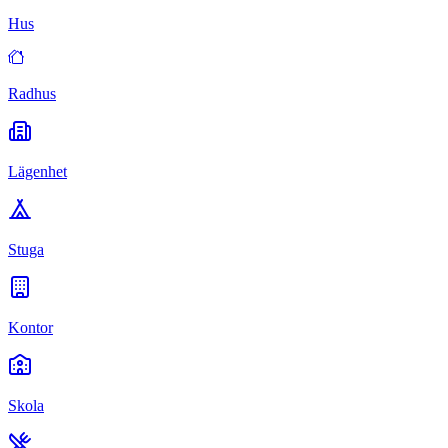
Hus
Radhus
Lägenhet
Stuga
Kontor
Skola