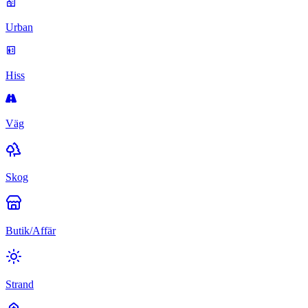
Urban
Hiss
Väg
Skog
Butik/Affär
Strand