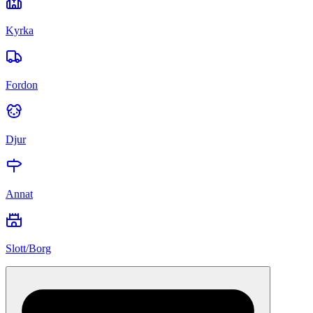
Kyrka
Fordon
Djur
Annat
Slott/Borg