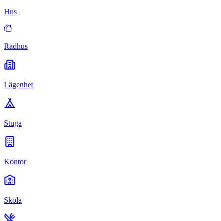
Hus
Radhus
Lägenhet
Stuga
Kontor
Skola