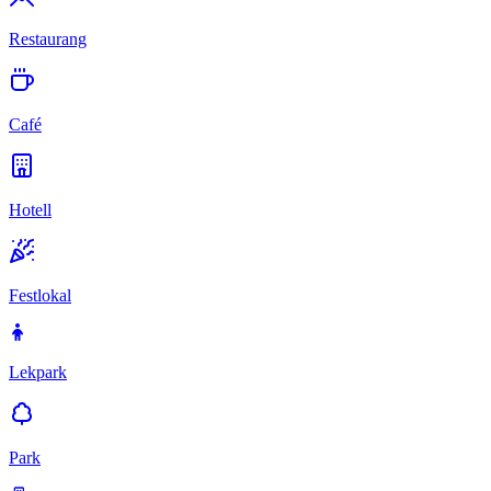
Restaurang
Café
Hotell
Festlokal
Lekpark
Park