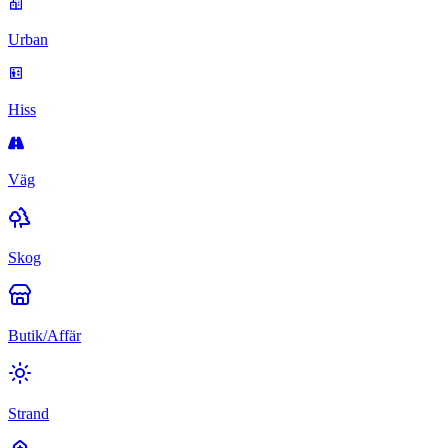
Urban
Hiss
Väg
Skog
Butik/Affär
Strand