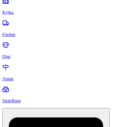
Kyrka
Fordon
Djur
Annat
Slott/Borg