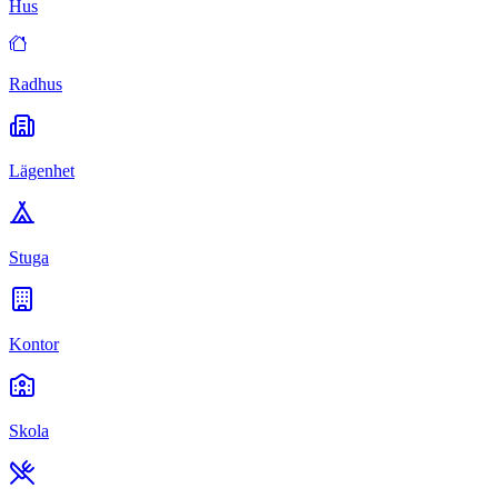
Hus
Radhus
Lägenhet
Stuga
Kontor
Skola