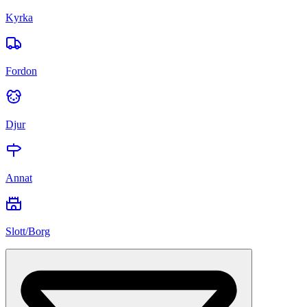
Kyrka
Fordon
Djur
Annat
Slott/Borg