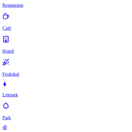
Restaurang
Café
Hotell
Festlokal
Lekpark
Park