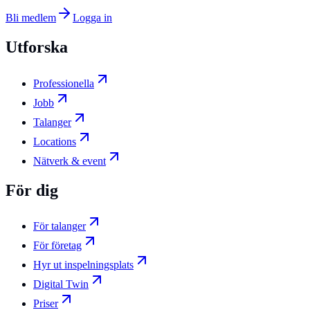
Bli medlem
Logga in
Utforska
Professionella
Jobb
Talanger
Locations
Nätverk & event
För dig
För talanger
För företag
Hyr ut inspelningsplats
Digital Twin
Priser