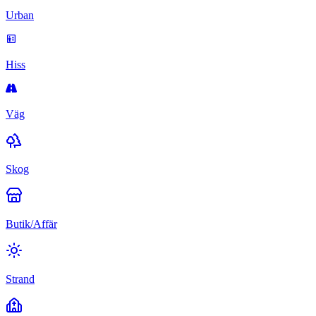
Urban
Hiss
Väg
Skog
Butik/Affär
Strand