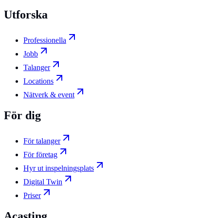
Utforska
Professionella
Jobb
Talanger
Locations
Nätverk & event
För dig
För talanger
För företag
Hyr ut inspelningsplats
Digital Twin
Priser
Acasting