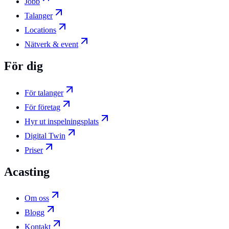
Jobb
Talanger
Locations
Nätverk & event
För dig
För talanger
För företag
Hyr ut inspelningsplats
Digital Twin
Priser
Acasting
Om oss
Blogg
Kontakt