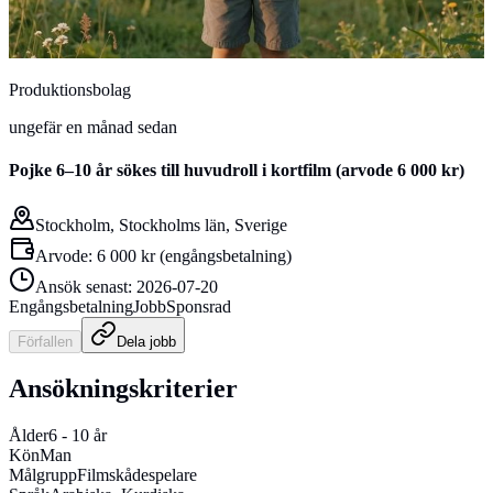
Produktionsbolag
ungefär en månad sedan
Pojke 6–10 år sökes till huvudroll i kortfilm (arvode 6 000 kr)
Stockholm, Stockholms län, Sverige
Arvode:
6 000 kr
(
engångsbetalning
)
Ansök senast:
2026-07-20
Engångsbetalning
Jobb
Sponsrad
Förfallen
Dela
jobb
Ansökningskriterier
Ålder
6
-
10
år
Kön
Man
Målgrupp
Filmskådespelare