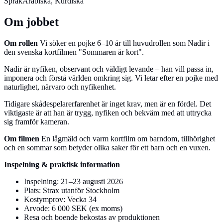
Språk
Arabiska, Kurdiska
Om jobbet
Om rollen
Vi söker en pojke 6–10 år till huvudrollen som Nadir i
den svenska kortfilmen "Sommaren är kort".
Nadir är nyfiken, observant och väldigt levande – han vill passa in,
imponera och förstå världen omkring sig. Vi letar efter en pojke med
naturlighet, närvaro och nyfikenhet.
Tidigare skådespelarerfarenhet är inget krav, men är en fördel. Det
viktigaste är att han är trygg, nyfiken och bekväm med att uttrycka
sig framför kameran.
Om filmen
En lågmäld och varm kortfilm om barndom, tillhörighet
och en sommar som betyder olika saker för ett barn och en vuxen.
Inspelning & praktisk information
Inspelning: 21–23 augusti 2026
Plats: Strax utanför Stockholm
Kostymprov: Vecka 34
Arvode: 6 000 SEK (ex moms)
Resa och boende bekostas av produktionen