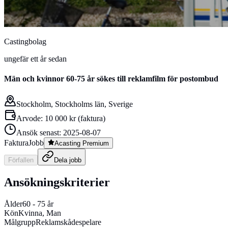
Castingbolag
ungefär ett år sedan
Män och kvinnor 60-75 år sökes till reklamfilm för postombud
Stockholm, Stockholms län, Sverige
Arvode:
10 000 kr
(
faktura
)
Ansök senast:
2025-08-07
Faktura
Jobb
Acasting Premium
Förfallen
Dela
jobb
Ansökningskriterier
Ålder
60
-
75
år
Kön
Kvinna, Man
Målgrupp
Reklamskådespelare