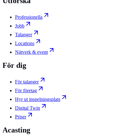
Utforska
Professionella
Jobb
Talanger
Locations
Nätverk & event
För dig
För talanger
För företag
Hyr ut inspelningsplats
Digital Twin
Priser
Acasting