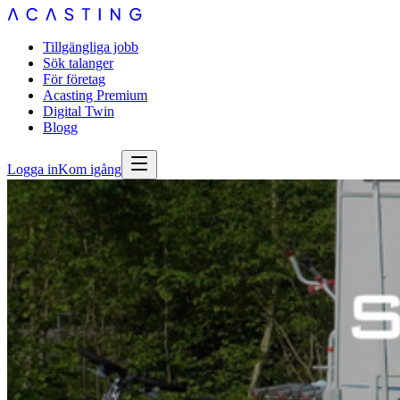
Tillgängliga jobb
Sök talanger
För företag
Acasting Premium
Digital Twin
Blogg
Logga in
Kom igång