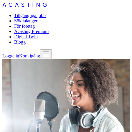
Tillgängliga jobb
Sök talanger
För företag
Acasting Premium
Digital Twin
Blogg
Logga in
Kom igång