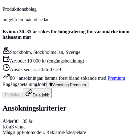
Produktionsbolag
ungefär en månad sedan
Kvinna 30–35 år sökes för fotografering för varumärke inom
hälsosam mat
Stockholm, Stockholms län, Sverige
Arvode:
10 000 kr
(
engångsbetalning
)
Ansök senast:
2026-07-29
80
+ ansökningar, hamna först bland sökande med
Premium
Engångsbetalning
Jobb
Acasting Premium
Förfallen
Dela
jobb
Ansökningskriterier
Ålder
30
-
35
år
Kön
Kvinna
Målgrupp
Fotomodell, Reklamskådespelare