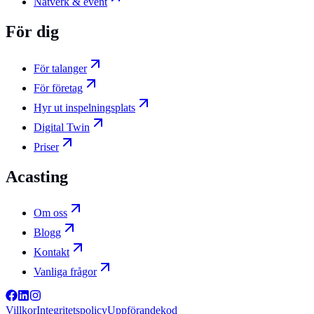
Nätverk & event
För dig
För talanger
För företag
Hyr ut inspelningsplats
Digital Twin
Priser
Acasting
Om oss
Blogg
Kontakt
Vanliga frågor
Villkor
Integritetspolicy
Uppförandekod