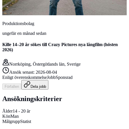
Produktionsbolag
ungefär en månad sedan
Kille 14–20 år sökes till Crazy Pictures nya långfilm (hösten
2026)
Norrköping, Östergötlands län, Sverige
Ansök senast:
2026-08-04
Enligt överenskommelse
Jobb
Sponsrad
Förfallen
Dela
jobb
Ansökningskriterier
Ålder
14
-
20
år
Kön
Man
Målgrupp
Statist