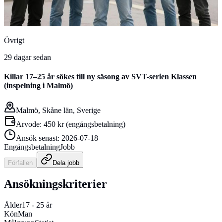
Övrigt
29 dagar sedan
Killar 17–25 år sökes till ny säsong av SVT-serien Klassen
(inspelning i Malmö)
Malmö, Skåne län, Sverige
Arvode:
450 kr
(
engångsbetalning
)
Ansök senast:
2026-07-18
Engångsbetalning
Jobb
Förfallen
Dela
jobb
Ansökningskriterier
Ålder
17
-
25
år
Kön
Man