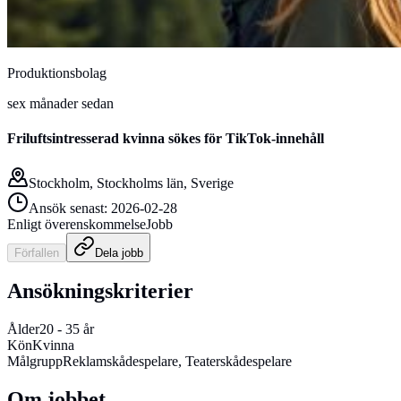
Produktionsbolag
sex månader sedan
Friluftsintresserad kvinna sökes för TikTok-innehåll
Stockholm, Stockholms län, Sverige
Ansök senast:
2026-02-28
Enligt överenskommelse
Jobb
Förfallen
Dela
jobb
Ansökningskriterier
Ålder
20
-
35
år
Kön
Kvinna
Målgrupp
Reklamskådespelare, Teaterskådespelare
Om jobbet