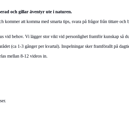
serad och gillar äventyr ute i naturen.
mmer att komma med smarta tips, svara på frågor från tittare och bidra til
 vid behov. Vi lägger stor vikt vid personlighet framför kunskap så d
et (ca 1-3 gånger per kvartal). Inspelningar sker framförallt på dagti
pelas mellan 8-12 videos in.
ser.