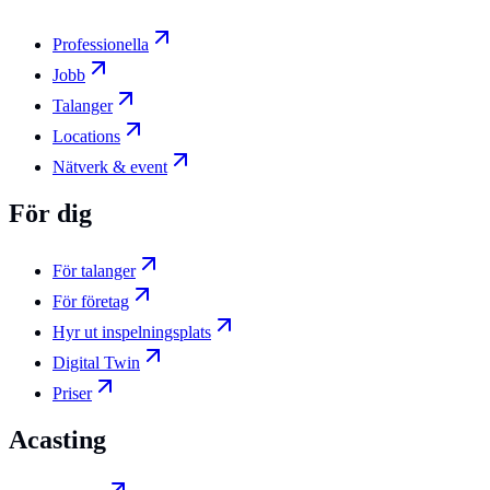
Professionella
Jobb
Talanger
Locations
Nätverk & event
För dig
För talanger
För företag
Hyr ut inspelningsplats
Digital Twin
Priser
Acasting