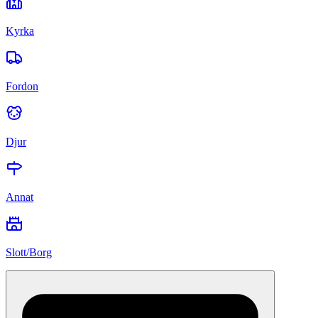
Kyrka
Fordon
Djur
Annat
Slott/Borg