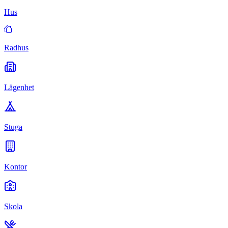
Hus
Radhus
Lägenhet
Stuga
Kontor
Skola