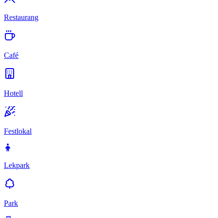
Restaurang
Café
Hotell
Festlokal
Lekpark
Park