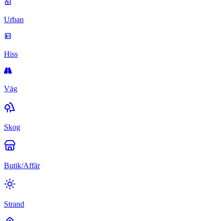
Urban
Hiss
Väg
Skog
Butik/Affär
Strand